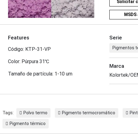
Solicitar 
MSDS 
Features
Serie
Pigmentos 
Código: KTP-31-VP
Color: Púrpura 31℃
Marca
Tamaño de partícula: 1-10 um
Kolortek/O
Tags:
Polvo termo
Pigmento termocromático
Pint
Pigmento térmico