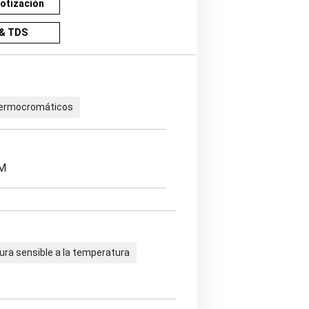
cotización
& TDS
termocromáticos
EM
ura sensible a la temperatura