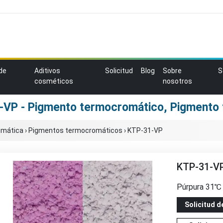
de
Aditivos
Solicitud
Blog
Sobre
S
cosméticos
nosotros
-VP - Pigmento termocromático, Pigmento 
omática
›
Pigmentos termocromáticos
›
KTP-31-VP
KTP-31-V
Púrpura 31℃
Solicitud 