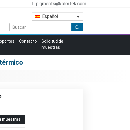
pigments@kolortek.com
Español
oportes
Contacto
Solicitud de
muestras
térmico
P
de muestras