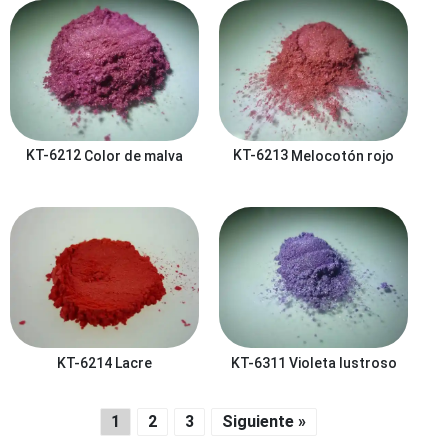
KT-6212
Color de malva
KT-6213
Melocotón rojo
KT-6311
Violeta lustroso
KT-6214
Lacre
1
2
3
Siguiente »