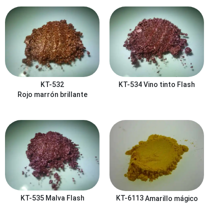
KT-532
KT-534
Vino tinto Flash
Rojo marrón brillante
KT-535
Malva Flash
KT-6113
Amarillo mágico