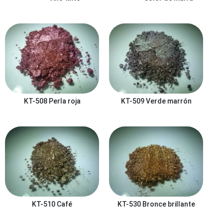
KT-508
Perla roja
KT-509
Verde marrón
KT-510
Café
KT-530
Bronce brillante